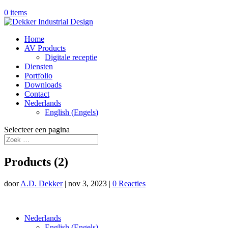
0 items
Home
AV Products
Digitale receptie
Diensten
Portfolio
Downloads
Contact
Nederlands
English
(
Engels
)
Selecteer een pagina
Products (2)
door
A.D. Dekker
|
nov 3, 2023
|
0 Reacties
Nederlands
English
(
Engels
)